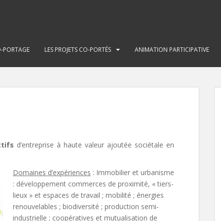
-PORTAGE
LES PROJETS CO-PORTÉS
ANIMATION PARTICIPATIVE
tifs
d’entreprise à haute valeur ajoutée sociétale en
Domaines d’expériences
: Immobilier et urbanisme
: développement commerces de proximité, « tiers-
lieux » et espaces de travail ; mobilité ; énergies
renouvelables ; biodiversité ; production semi-
industrielle ; coopératives et mutualisation de