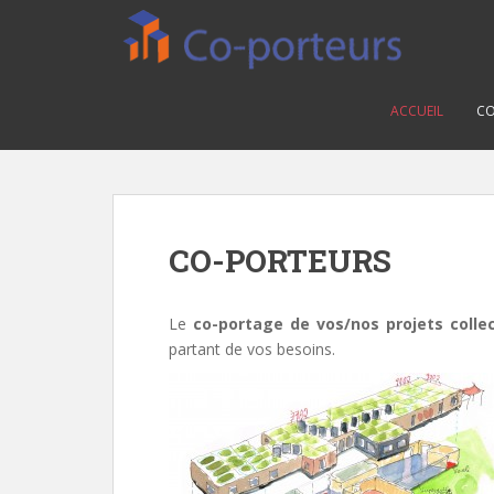
S
k
i
p
ACCUEIL
CO
t
o
m
a
i
n
CO-PORTEURS
c
o
n
Le
co-portage de vos/nos projets collec
t
partant de vos besoins.
e
n
t