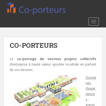
S
k
i
p
TOGGLE
t
o
m
a
CO-PORTEURS
i
n
c
Le
co-portage de vos/nos projets collectifs
o
d’entreprise à haute valeur ajoutée sociétale en partant
n
de vos besoins.
t
Domai
e
nes
n
d’expé
t
rience
s
:
Immo