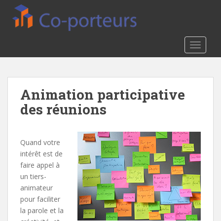
S
k
i
p
TOGGLE
t
o
m
a
Animation participative
i
des réunions
n
c
o
n
Quand votre
t
intérêt est de
e
faire appel à
n
un tiers-
t
animateur
pour faciliter
la parole et la