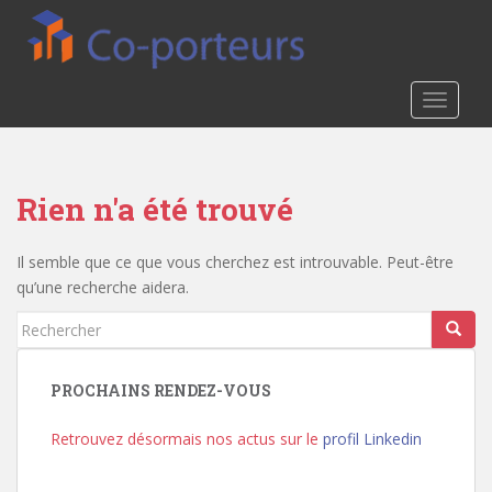
S
k
i
p
TOGGLE
t
o
m
a
Rien n'a été trouvé
i
n
Il semble que ce que vous cherchez est introuvable. Peut-être
c
qu’une recherche aidera.
o
n
Rechercher...
t
e
n
PROCHAINS RENDEZ-VOUS
t
Retrouvez désormais nos actus sur le
profil Linkedin